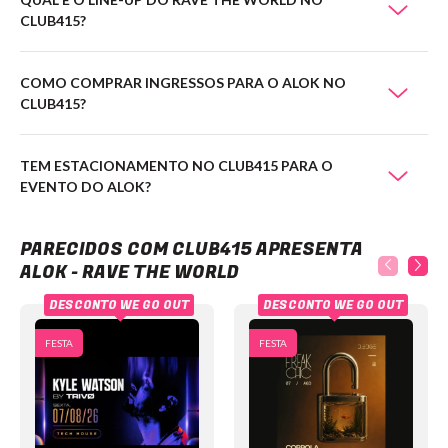
CLUB415?
COMO COMPRAR INGRESSOS PARA O ALOK NO
CLUB415?
TEM ESTACIONAMENTO NO CLUB415 PARA O
EVENTO DO ALOK?
Club415 apresenta Alok - Rave the World
PARECIDOS COM CLUB415 APRESENTA
ALOK - RAVE THE WORLD
DESCONTO WE GO OUT
DESCONTO WE GO OUT
FESTA
FESTA