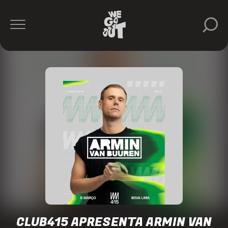
Armin
Van
Buuren
Club415
https://www.instagram.com/club_415/
CLUB415 APRESENTA ARMIN VAN