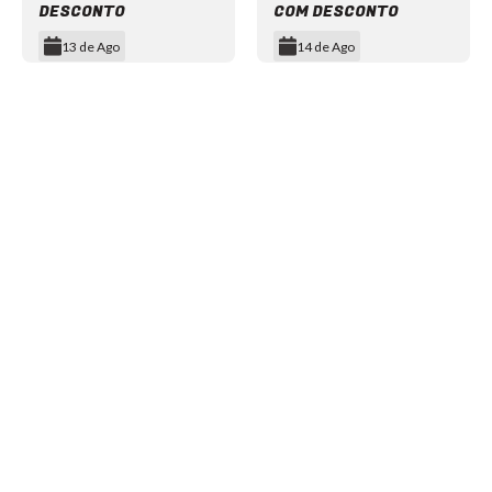
DESCONTO
COM DESCONTO
13 de Ago
14 de Ago
Item
1
of
12
NEWSLETTER
©2024 We Go Out, todos os direitos reservados. Versao 20250603.