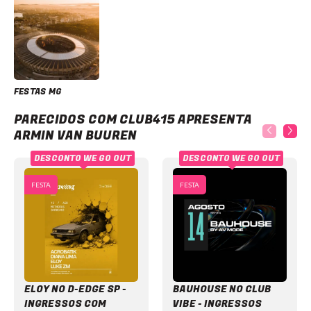
FESTAS MG
Club415 apresenta Armin Van Buuren
PARECIDOS COM CLUB415 APRESENTA
ARMIN VAN BUUREN
DESCONTO WE GO OUT
DESCONTO WE GO OUT
FESTA
FESTA
ELOY NO D-EDGE SP -
BAUHOUSE NO CLUB
INGRESSOS COM
VIBE - INGRESSOS