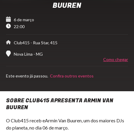
BUUREN
6 de março
22:00
Club415
- Rua Star, 415
Nova Lima - MG
Como chegar
Este evento já passou.
Confira outros eventos
SOBRE CLUB415 APRESENTA ARMIN VAN
BUUREN
O Club415 receb eArmin Van Buuren, um dos maiores DJs
do planeta, no dia 06 de março.