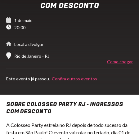
COM DESCONTO
1 de maio
20:00
Local a divulgar
Rio de Janeiro - RJ
Como chegar
Este evento já passou.
Confira outros eventos
SOBRE COLOSSEO PARTY RJ - INGRESSOS
COM DESCONTO
A Colosseo Party estreia no RJ depois de todo sucesso da
festa em São Paulo! O evento vai rolar no feriado, dia 01 de