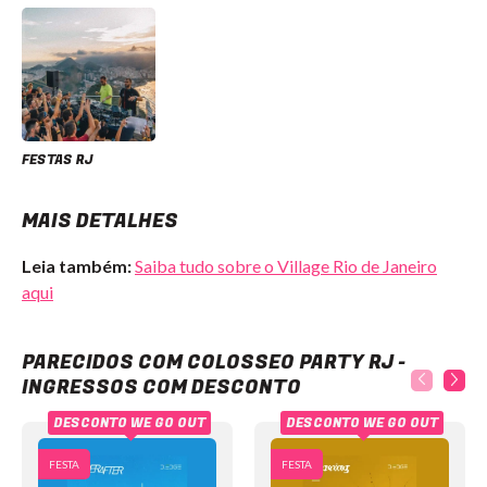
FESTAS RJ
MAIS DETALHES
Leia também:
Saiba tudo sobre o Village Rio de Janeiro
aqui
Colosseo Party RJ - Ingressos com desconto
PARECIDOS COM COLOSSEO PARTY RJ -
INGRESSOS COM DESCONTO
DESCONTO WE GO OUT
DESCONTO WE GO OUT
FESTA
FESTA