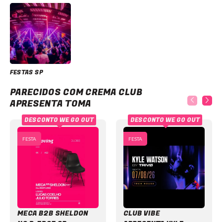
FESTAS SP
Crema Club apresenta TOMA
PARECIDOS COM CREMA CLUB
APRESENTA TOMA
DESCONTO WE GO OUT
DESCONTO WE GO OUT
FESTA
FESTA
MECA B2B SHELDON
CLUB VIBE