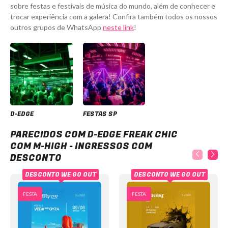
sobre festas e festivais de música do mundo, além de conhecer e
trocar experiência com a galera! Confira também todos os nossos
outros grupos de WhatsApp
neste link
!
D-EDGE
FESTAS SP
D-Edge Freak Chic com M-HIGH - Ingressos com desconto
PARECIDOS COM D-EDGE FREAK CHIC
COM M-HIGH - INGRESSOS COM
DESCONTO
DESCONTO WE GO OUT
DESCONTO WE GO OUT
FESTA
FESTA