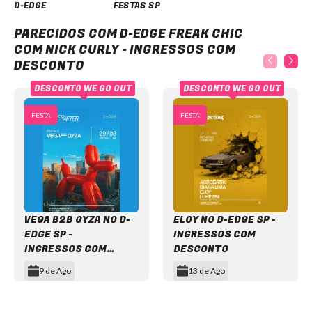
D-EDGE
FESTAS SP
D-Edge Freak Chic com Nick Curly - Ingressos com desconto
PARECIDOS COM D-EDGE FREAK CHIC
COM NICK CURLY - INGRESSOS COM
DESCONTO
DESCONTO WE GO OUT
DESCONTO WE GO OUT
FESTA
FESTA
VEGA B2B GYZA NO D-
ELOY NO D-EDGE SP -
EDGE SP -
INGRESSOS COM
INGRESSOS COM
DESCONTO
DESCONTO
9 de Ago
13 de Ago
Item
1
of