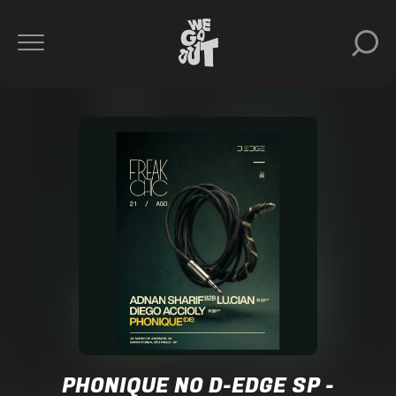
Phonique
Adnan
Sharif
D-
Edge
https://www.instagram.com/dedgesp/
PHONIQUE NO D-EDGE SP -