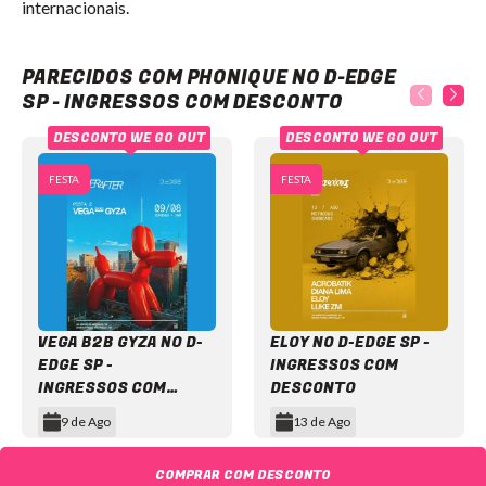
internacionais.
Phonique no D-Edge SP - Ingressos com desconto
PARECIDOS COM PHONIQUE NO D-EDGE
SP - INGRESSOS COM DESCONTO
DESCONTO WE GO OUT
DESCONTO WE GO OUT
FESTA
FESTA
VEGA B2B GYZA NO D-
ELOY NO D-EDGE SP -
EDGE SP -
INGRESSOS COM
INGRESSOS COM
DESCONTO
DESCONTO
9 de Ago
13 de Ago
Item
1
COMPRAR COM DESCONTO
of