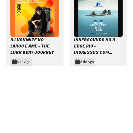
ILLUSIONIZE NO
INNERSOUNDS NO D-
LAROC E AME - THE
EDGE RIO -
LONG BDAY JOURNEY
INGRESSOS COM
DESCONTO
8 de Ago
8 de Ago
Item
1
of
12
NEWSLETTER