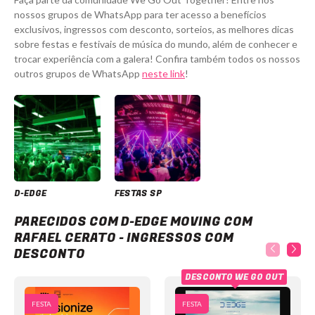
nossos grupos de WhatsApp para ter acesso a benefícios
exclusivos, ingressos com desconto, sorteios, as melhores dicas
sobre festas e festivais de música do mundo, além de conhecer e
trocar experiência com a galera! Confira também todos os nossos
outros grupos de WhatsApp
neste link
!
D-EDGE
FESTAS SP
D-Edge Moving com Rafael Cerato - Ingressos com desconto
PARECIDOS COM D-EDGE MOVING COM
RAFAEL CERATO - INGRESSOS COM
DESCONTO
DESCONTO WE GO OUT
FESTA
FESTA