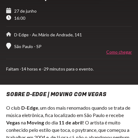
27 de junho
16:00
D-Edge
- Av. Mário de Andrade, 141
São Paulo - SP
Como chegar
Faltam
-14 horas e -29 minutos para o evento.
SOBRE D-EDGE | MOVING COM VEGAS
O club
D-Edge
, um dos mais renomados quando se trata de
música eletrônica, fica localizado em São Paulo e recebe
Vegas
na
Moving
do dia
11 de abril
! O artista é muito
conhecido pelo estilo que toca, o psytrance, que começou a
trabalhar em 2004 e, de lá pra cá, não o abandonou nenhum