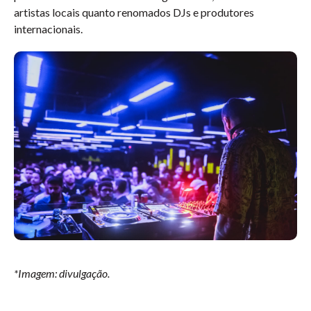
artistas locais quanto renomados DJs e produtores
internacionais.
*Imagem: divulgação.
D-Edge | Moving com Vegas