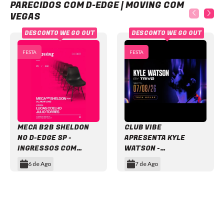
PARECIDOS COM D-EDGE | MOVING COM
VEGAS
DESCONTO WE GO OUT
DESCONTO WE GO OUT
FESTA
FESTA
MECA B2B SHELDON
CLUB VIBE
NO D-EDGE SP -
APRESENTA KYLE
INGRESSOS COM
WATSON -
DESCONTO
INGRESSOS COM
6 de Ago
7 de Ago
DESCONTO
Item
1
of
12