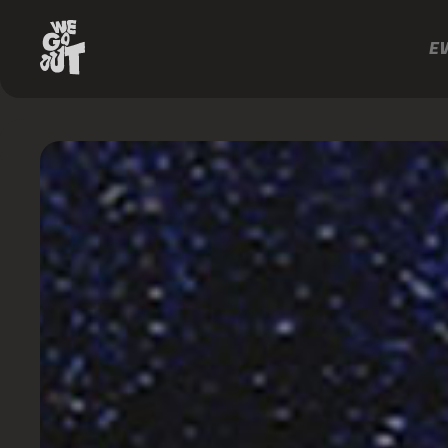
E
Sébastien
Léger
D-
Edge
Rio
https://www.instagram.com/dedgeclubrio/