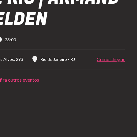
ELDEN
23:00
Como chegar
s Alves, 293
Rio de Janeiro
-
RJ
ira outros eventos