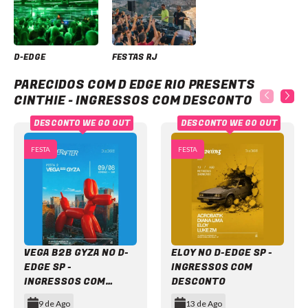
D-EDGE
FESTAS RJ
D Edge Rio presents CINTHIE - Ingressos com desconto
PARECIDOS COM D EDGE RIO PRESENTS
CINTHIE - INGRESSOS COM DESCONTO
DESCONTO WE GO OUT
DESCONTO WE GO OUT
FESTA
FESTA
VEGA B2B GYZA NO D-
ELOY NO D-EDGE SP -
EDGE SP -
INGRESSOS COM
INGRESSOS COM
DESCONTO
DESCONTO
9 de Ago
13 de Ago