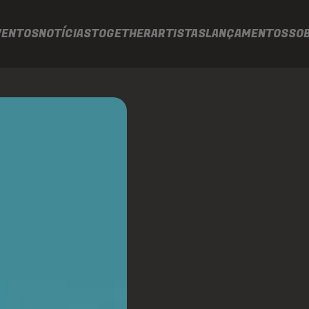
VENTOS
NOTÍCIAS
TOGETHER
ARTISTAS
LANÇAMENTOS
SO