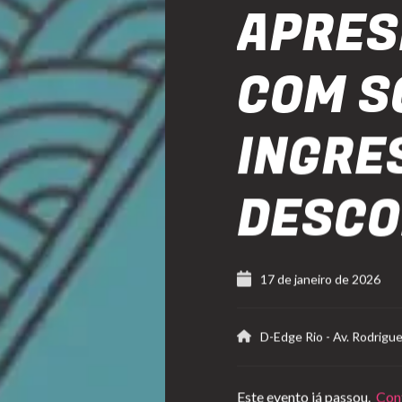
APRES
COM S
INGRE
DESC
17 de janeiro de 2026
D-Edge Rio
-
Av. Rodrigue
Este evento já passou.
Conf