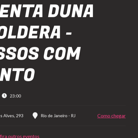
ENTA DUNA
OLDERA -
SSOS COM
ONTO
23:00
Como chegar
s Alves, 293
Rio de Janeiro
-
RJ
ira outros eventos