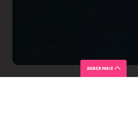
SABER MAIS
SOBRE D-EDGE RIO APRESENTA D
SOLDERA - INGRESSOS COM DESC
O
D-Edge Rio
recebe a label Duna, com Soldera, no dia 17 de
Caso tenha alguma dúvida que não falamos aqui, nos cham
aqui
!