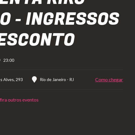
O - INGRESSOS
ESCONTO
23:00
Como chegar
s Alves, 293
Rio de Janeiro
-
RJ
ira outros eventos