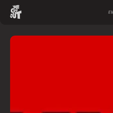
E
D-
Edge
Rio
https://www.instagram.com/dedgeclubrio/