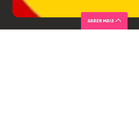
SABER MAIS
SOBRE D EDGE RIO APRESENTA KIK
INGRESSOS COM DESCONTO
O D-EDGE Rio recebe no dia 1º de maio (sexta-feira, feriado
convidados!
Caso tenha alguma dúvida que não falamos aqui, nos cham
aqui
!
D-EDGE Rio apresenta Kiko Fra
Kiko Franco é um DJ e produtor brasileiro que mistura hous
toques de brasilidade. Ele já teve suporte de grandes nomes 