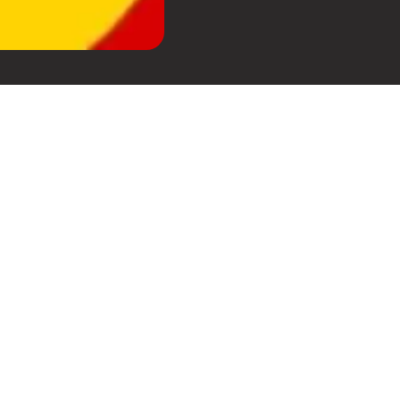
O FRANCO -
), Kiko Franco e
e no WhatsApp
clicando
nco
e progressivo, melodic e
da indústria, como Tiësto e