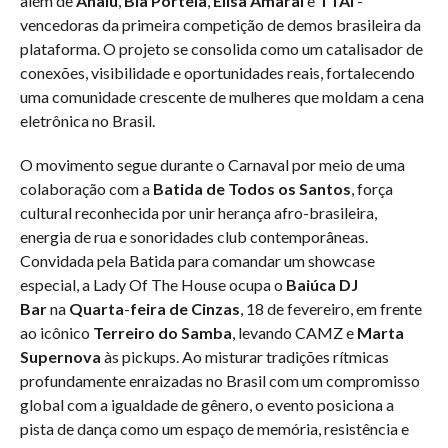
além de
Analu
,
Bia Portela
,
Elisa Amaral
e
TTAI
-
vencedoras da primeira competição de demos brasileira da
plataforma. O projeto se consolida como um catalisador de
conexões, visibilidade e oportunidades reais, fortalecendo
uma comunidade crescente de mulheres que moldam a cena
eletrônica no Brasil.
O movimento segue durante o Carnaval por meio de uma
colaboração com a
Batida de Todos os Santos
, força
cultural reconhecida por unir herança afro-brasileira,
energia de rua e sonoridades club contemporâneas.
Convidada pela Batida para comandar um showcase
especial, a Lady Of The House ocupa o
Baiúca DJ
Bar
na
Quarta
-
feira
de Cinzas
, 18 de fevereiro, em frente
ao icônico
Terreiro do Samba
, levando CAMZ e
Marta
Supernova
às pickups. Ao misturar tradições rítmicas
profundamente enraizadas no Brasil com um compromisso
global com a igualdade de gênero, o evento posiciona a
pista de dança como um espaço de memória, resistência e