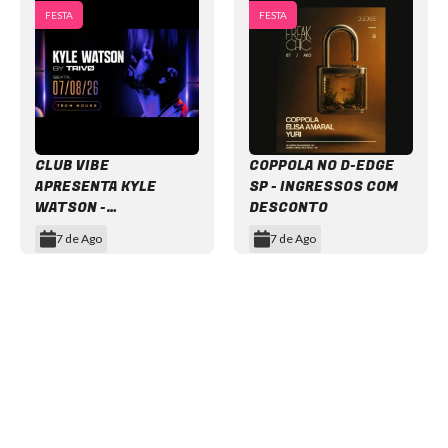
FESTA
FESTA
CLUB VIBE
COPPOLA NO D-EDGE
APRESENTA KYLE
SP - INGRESSOS COM
WATSON -
DESCONTO
INGRESSOS COM
7 de Ago
7 de Ago
DESCONTO
Item
1
of
12
NEWSLETTER