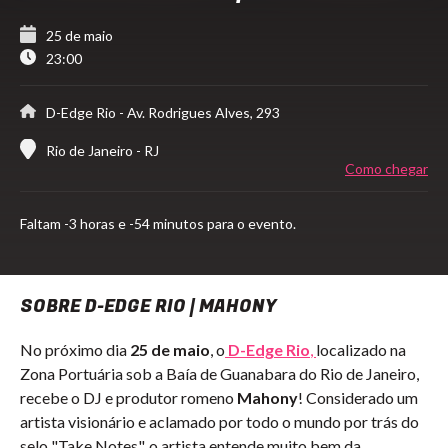
25 de maio
23:00
D-Edge Rio
- Av. Rodrigues Alves, 293
Rio de Janeiro - RJ
Como chegar
Faltam
-3 horas e -54 minutos para o evento.
SOBRE D-EDGE RIO | MAHONY
No próximo dia
25 de maio
, o
D-Edge Rio
,
localizado na
Zona Portuária sob a Baía de Guanabara do Rio de Janeiro,
recebe o DJ e produtor romeno
Mahony
! Considerado um
artista visionário e aclamado por todo o mundo por trás do
selo "Take Notes", o artista entende muito bem da