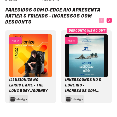
D-Edge Rio apresenta Ratier & Friends - Ingressos com desconto
PARECIDOS COM D-EDGE RIO APRESENTA
RATIER & FRIENDS - INGRESSOS COM
DESCONTO
DESCONTO WE GO OUT
FESTA
FESTA
ILLUSIONIZE NO
INNERSOUNDS NO D-
LAROC E AME - THE
EDGE RIO -
LONG BDAY JOURNEY
INGRESSOS COM
DESCONTO
8 de Ago
8 de Ago
Item
1
of