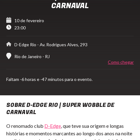
CARNAVAL
10 de fevereiro
23:00
D-Edge Rio
- Av. Rodrigues Alves, 293
Rio de Janeiro - RJ
Como chegar
Faltam
-6 horas e -47 minutos para o evento.
SOBRE D-EDGE RIO | SUPER WOBBLE DE
CARNAVAL
O renomado club
D-Edge
, que teve sua origem e longas
histórias e momentos marcantes ao longo dos anos na noite