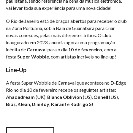
paulistana, sendo referência na cena da música eletrônica,
vai levar toda sua experiência para uma nova cidade!
O Rio de Janeiro está de braços abertos para receber o club
na Zona Portuária, sob a Baia de Guanabara para criar
novas conexões, pelas mais diferentes tribos. O club,
inaugurado em 2023, anuncia agora uma programação
inédita de
Carnaval
para o dia
10 de fevereiro,
com a
festa
Super Wobble
, com artistas incríveis no line-up!
Line-Up
A festa Super Wobble de Carnaval que acontece no D-Edge
Rio no dia 10 de fevereiro recebe os seguintes artistas:
Ahadadream
(UK),
Bianca Oblivion
(US),
Onhell
(US),
Bibs
,
Klean
,
DiniBoy
,
Karan!
e
Rodrigo S
!