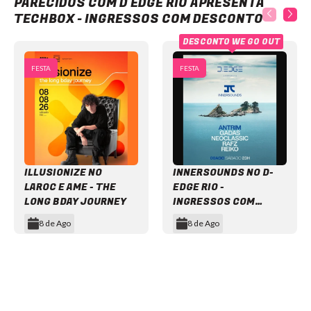
PARECIDOS COM D EDGE RIO APRESENTA
TECHBOX - INGRESSOS COM DESCONTO
DESCONTO WE GO OUT
FESTA
FESTA
ILLUSIONIZE NO
INNERSOUNDS NO D-
LAROC E AME - THE
EDGE RIO -
LONG BDAY JOURNEY
INGRESSOS COM
DESCONTO
8 de Ago
8 de Ago
Item
1
of
12