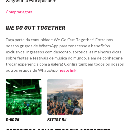
wegoout já está aplicado!
Comprar agora
WE GO OUT TOGETHER
Faça parte da comunidade We Go Out Together! Entre nos
nossos grupos de WhatsApp para ter acesso a benefícios
exclusivos, ingressos com desconto, sorteios, as melhores dicas
sobre festas e festivais de música do mundo, além de conhecer e
trocar experiência com a galera! Confira também todos os nossos
outros grupos de WhatsApp
neste link
!
D-EDGE
FESTAS RJ
D Edge Rio apresenta Techbox - Ingressos com desconto