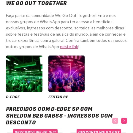
WE GO OUT TOGETHER
Faça parte da comunidade We Go Out Together! Entre nos
nossos grupos de WhatsApp para ter acesso a benefícios
exclusivos, ingressos com desconto, sorteios, as melhores dicas
sobre festas e festivais de música do mundo, além de conhecer e
trocar experiência com a galera! Confira também todos os nossos
outros grupos de WhatsApp
neste link
!
D-EDGE
FESTAS SP
D-Edge SP com Sheldon B2B Gabss - Ingressos com desconto
PARECIDOS COM D-EDGE SP COM
SHELDON B2B GABSS - INGRESSOS COM
DESCONTO
DESCONTO WE GO OUT
DESCONTO WE GO OUT