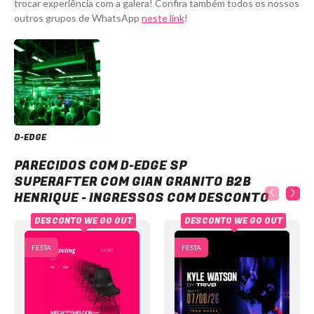
trocar experiência com a galera! Confira também todos os nossos
outros grupos de WhatsApp
neste link
!
D-EDGE
D-Edge SP Superafter com Gian Granito B2B Henrique - Ingressos com desconto
PARECIDOS COM D-EDGE SP
SUPERAFTER COM GIAN GRANITO B2B
HENRIQUE - INGRESSOS COM DESCONTO
DESCONTO WE GO OUT
DESCONTO WE GO OUT
FESTA
FESTA