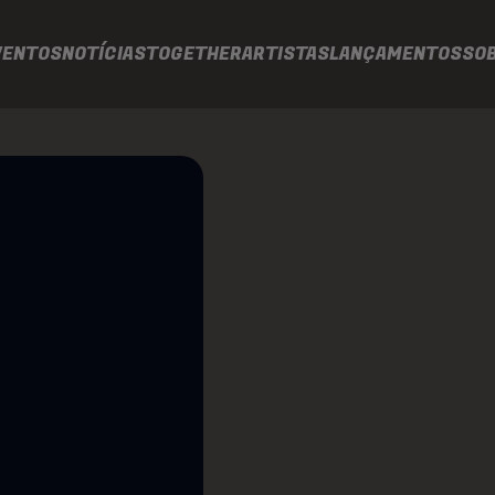
VENTOS
NOTÍCIAS
TOGETHER
ARTISTAS
LANÇAMENTOS
SO