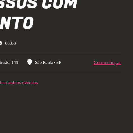
SSOS COM
ONTO
05:00
Como chegar
drade, 141
São Paulo
-
SP
ira outros eventos