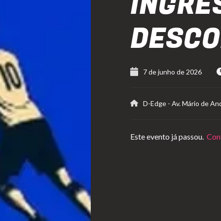
INGRE
DESC
7 de junho de 2026
D-Edge
-
Av. Mário de An
Este evento já passou.
Conf