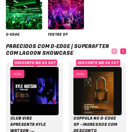
D-EDGE
FESTAS SP
D-Edge | SuperAfter com Lagoon Showcase
PARECIDOS COM D-EDGE | SUPERAFTER
COM LAGOON SHOWCASE
DESCONTO WE GO OUT
DESCONTO WE GO OUT
FESTA
FESTA
CLUB VIBE
COPPOLA NO D-EDGE
APRESENTA KYLE
SP - INGRESSOS COM
WATSON -
DESCONTO