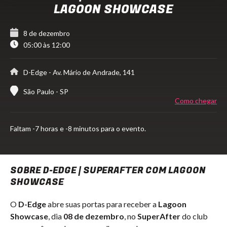
LAGOON SHOWCASE
8 de dezembro
05:00 às 12:00
D-Edge
- Av. Mário de Andrade, 141
São Paulo - SP
Como chegar
Faltam
-7 horas e -8 minutos para o evento.
SOBRE D-EDGE | SUPERAFTER COM LAGOON
SHOWCASE
O
D-Edge
abre suas portas para receber a
Lagoon
Showcase
, dia
08 de dezembro
, no
SuperAfter
do club