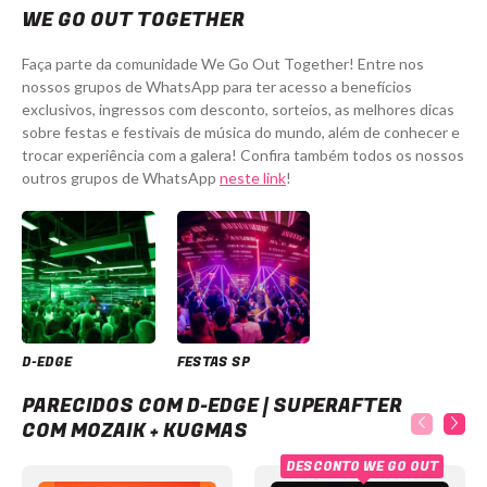
WE GO OUT TOGETHER
Faça parte da comunidade We Go Out Together! Entre nos
nossos grupos de WhatsApp para ter acesso a benefícios
exclusivos, ingressos com desconto, sorteios, as melhores dicas
sobre festas e festivais de música do mundo, além de conhecer e
trocar experiência com a galera! Confira também todos os nossos
outros grupos de WhatsApp
neste link
!
D-EDGE
FESTAS SP
D-Edge | SuperAfter com Mozaik + Kugmas
PARECIDOS COM D-EDGE | SUPERAFTER
COM MOZAIK + KUGMAS
DESCONTO WE GO OUT