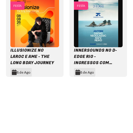
FESTA
FESTA
ILLUSIONIZE NO
INNERSOUNDS NO D-
LAROC E AME - THE
EDGE RIO -
LONG BDAY JOURNEY
INGRESSOS COM
DESCONTO
8 de Ago
8 de Ago
Item
1
of
12
NEWSLETTER