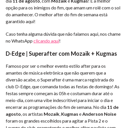
dia
11 de agosto
, com
Mozaik
e
Kugmas
! É a melhor
opção para os inimigos do fim, que amam um rolê com o sol
do amanhecer. O melhor after do fim de semana está
garantido aqui!
Caso tenha alguma dúvida que não falamos aqui, nos chame
no WhatsApp
clicando aqui
!
D-Edge | Superafter com Mozaik + Kugmas
Famoso por ser o melhor evento estilo after para os
amantes de música eletrônica que não querem que a
diversão acabe, o Superafter é uma marca registrada do
club D-Edge, que comanda todas as festas de domingo! As
festas sempre começam às 05h e costumam durar até o
meio-dia, com uma vibe indescritível para iniciar o dia e
encerrar as programações do fim de semana. No dia
11 de
agosto
, os artistas
Mozaik
,
Kugmas
e
Anderson Noise
foram os grandes escolhidos para agitar a Pista 2 e o
Lounge do club, prometendo o melhor after paulista com