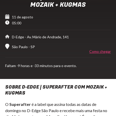
MOZAIK + KUGMAS
11 de agosto
05:00
D-Edge
- Av. Mário de Andrade, 141
São Paulo - SP
Como chegar
Faltam
-9 horas e -33 minutos para o evento.
SOBRE D-EDGE | SUPERAFTER COM MOZAIK +
KUGMAS
O
Superafter
é a label que assina todas as datas de
domingo no D-Edge São Paulo e recebe mais uma festa no