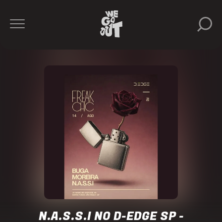
N.A.S.S.I
D-
Edge
https://www.instagram.com/dedgesp/
N.A.S.S.I NO D-EDGE SP -