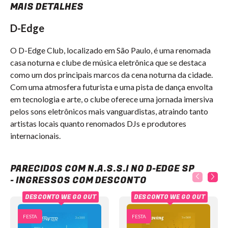
MAIS DETALHES
D-Edge
O D-Edge Club, localizado em São Paulo, é uma renomada
casa noturna e clube de música eletrônica que se destaca
como um dos principais marcos da cena noturna da cidade.
Com uma atmosfera futurista e uma pista de dança envolta
em tecnologia e arte, o clube oferece uma jornada imersiva
pelos sons eletrônicos mais vanguardistas, atraindo tanto
artistas locais quanto renomados DJs e produtores
internacionais.
N.A.S.S.I no D-Edge SP - Ingressos com desconto
PARECIDOS COM N.A.S.S.I NO D-EDGE SP
- INGRESSOS COM DESCONTO
DESCONTO WE GO OUT
DESCONTO WE GO OUT
FESTA
FESTA