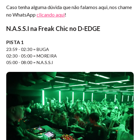
Caso tenha alguma dúvida que não falamos aqui, nos chame
no WhatsApp
clicando aqui
!
N.A.S.S.I na Freak Chic no D-EDGE
PISTA 1
23:59 - 02:30 = BUGA
02:30 - 05:00 = MOREIRA
05:00 - 08:00 = N.A.S.S.I