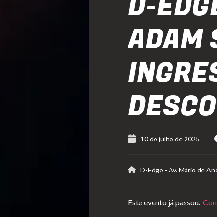
D-EDG
ADAM 
INGRE
DESC
10 de julho de 2025
D-Edge
-
Av. Mário de An
Este evento já passou.
Conf