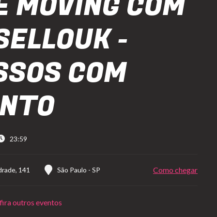
E MOVING COM
SELLOUK -
SSOS COM
ONTO
23:59
Como chegar
drade, 141
São Paulo
-
SP
ira outros eventos