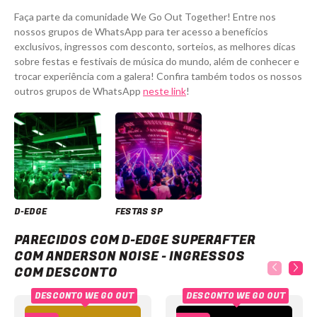
Faça parte da comunidade We Go Out Together! Entre nos
nossos grupos de WhatsApp para ter acesso a benefícios
exclusivos, ingressos com desconto, sorteios, as melhores dicas
sobre festas e festivais de música do mundo, além de conhecer e
trocar experiência com a galera! Confira também todos os nossos
outros grupos de WhatsApp
neste link
!
D-EDGE
FESTAS SP
D-Edge Superafter com Anderson Noise - Ingressos com desconto
PARECIDOS COM D-EDGE SUPERAFTER
COM ANDERSON NOISE - INGRESSOS
COM DESCONTO
DESCONTO WE GO OUT
DESCONTO WE GO OUT