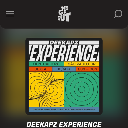
Mochakk
Deekapz
https://www.instagram.com/deekapz/
DEEKAPZ EXPERIENCE