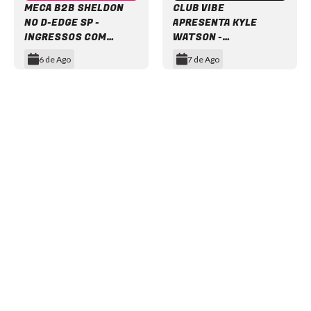
MECA B2B SHELDON
CLUB VIBE
NO D-EDGE SP -
APRESENTA KYLE
INGRESSOS COM
WATSON -
DESCONTO
INGRESSOS COM
6 de Ago
7 de Ago
DESCONTO
Item
1
of
12
NEWSLETTER