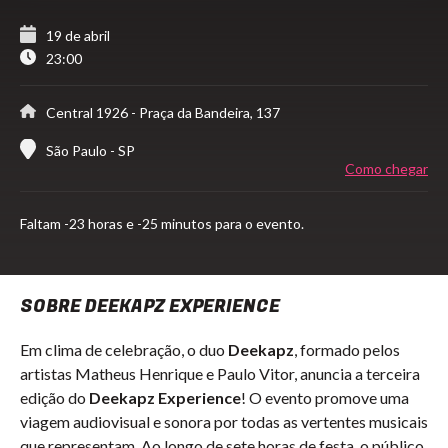
19 de abril
23:00
Central 1926
- Praça da Bandeira, 137
São Paulo - SP
Como chegar
Faltam
-23 horas e -25 minutos para o evento.
SOBRE DEEKAPZ EXPERIENCE
Em clima de celebração, o duo
Deekapz
, formado pelos
artistas Matheus Henrique e Paulo Vitor, anuncia a terceira
edição do
Deekapz Experience
! O evento promove uma
viagem audiovisual e sonora por todas as vertentes musicais
que representam. Ao longo de sete horas de festa, o público