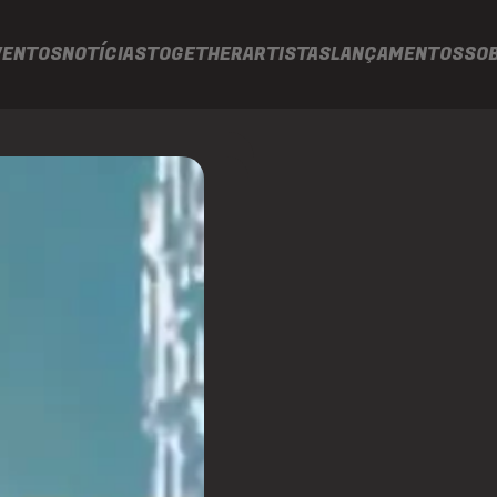
VENTOS
NOTÍCIAS
TOGETHER
ARTISTAS
LANÇAMENTOS
SO