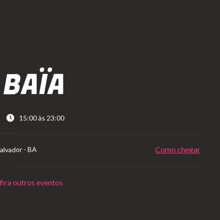
 BAÏA
15:00 às 23:00
Como chegar
alvador
-
BA
ira outros eventos