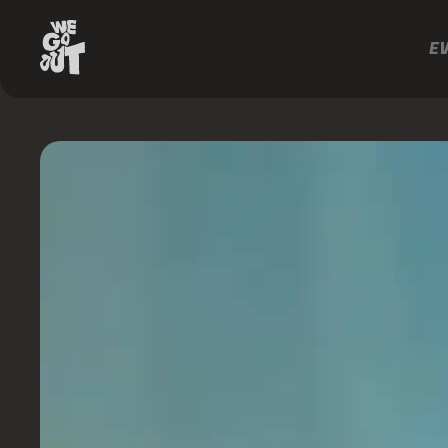
E
Baia
https://www.instagram.com/festabaia/