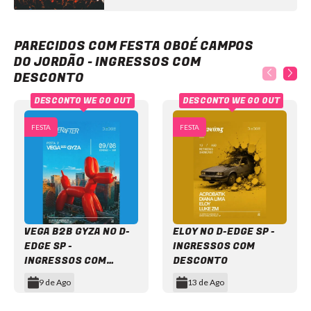
Festa Oboé Campos do Jordão - Ingressos com desconto
PARECIDOS COM FESTA OBOÉ CAMPOS
DO JORDÃO - INGRESSOS COM
DESCONTO
DESCONTO WE GO OUT
DESCONTO WE GO OUT
FESTA
FESTA
VEGA B2B GYZA NO D-
ELOY NO D-EDGE SP -
EDGE SP -
INGRESSOS COM
INGRESSOS COM
DESCONTO
DESCONTO
9 de Ago
13 de Ago
Item
1