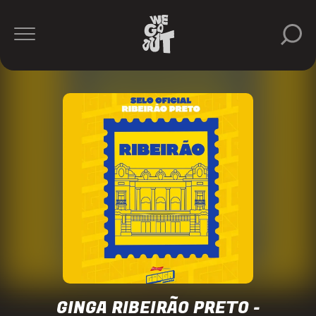
Ginga
RP
https://www.instagram.com/p/DYUr8mOuy6B/
GINGA RIBEIRÃO PRETO -