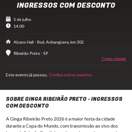
INGRESSOS COM DESCONTO
5 de julho
14:00
Alcans Hall
- Rod. Anhangüera, km 302
Ribeirão Preto - SP
Como chegar
Este evento já passou.
Confira outros eventos
SOBRE GINGA RIBEIRÃO PRETO - INGRESSOS
COM DESCONTO
A Ginga Ribeirão Preto 2026 é a maior festa da cidade
durante a Copa do Mundo, com transmissão ao vivo dos