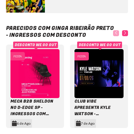
Ginga Ribeirão Preto - Ingressos com desconto
PARECIDOS COM GINGA RIBEIRÃO PRETO
- INGRESSOS COM DESCONTO
DESCONTO WE GO OUT
DESCONTO WE GO OUT
FESTA
FESTA
MECA B2B SHELDON
CLUB VIBE
NO D-EDGE SP -
APRESENTA KYLE
INGRESSOS COM
WATSON -
DESCONTO
INGRESSOS COM
6 de Ago
7 de Ago
DESCONTO
Item