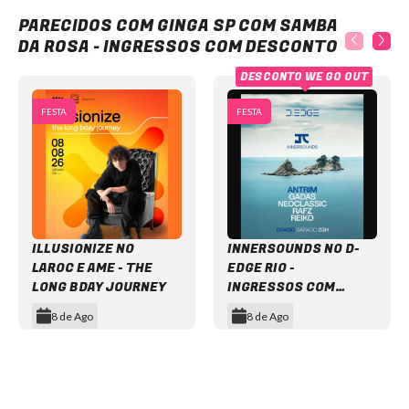
GINGA SP com Samba da Rosa - Ingressos com desconto
PARECIDOS COM GINGA SP COM SAMBA
DA ROSA - INGRESSOS COM DESCONTO
DESCONTO WE GO OUT
FESTA
FESTA
ILLUSIONIZE NO
INNERSOUNDS NO D-
LAROC E AME - THE
EDGE RIO -
LONG BDAY JOURNEY
INGRESSOS COM
DESCONTO
8 de Ago
8 de Ago
Item
1
of
12