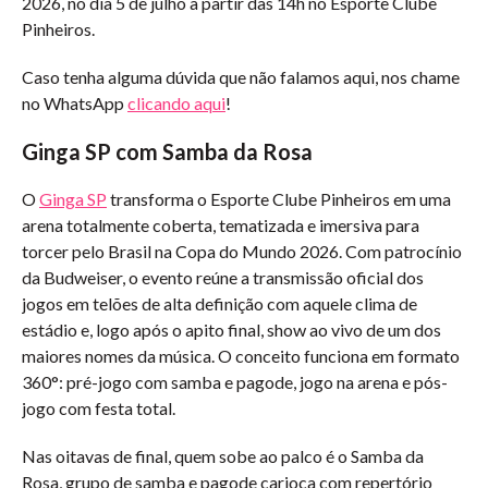
2026, no dia 5 de julho a partir das 14h no Esporte Clube
Pinheiros.
Caso tenha alguma dúvida que não falamos aqui, nos chame
no WhatsApp
clicando aqui
!
Ginga SP com Samba da Rosa
O
Ginga SP
transforma o Esporte Clube Pinheiros em uma
arena totalmente coberta, tematizada e imersiva para
torcer pelo Brasil na Copa do Mundo 2026. Com patrocínio
da Budweiser, o evento reúne a transmissão oficial dos
jogos em telões de alta definição com aquele clima de
estádio e, logo após o apito final, show ao vivo de um dos
maiores nomes da música. O conceito funciona em formato
360°: pré-jogo com samba e pagode, jogo na arena e pós-
jogo com festa total.
Nas oitavas de final, quem sobe ao palco é o Samba da
Rosa, grupo de samba e pagode carioca com repertório