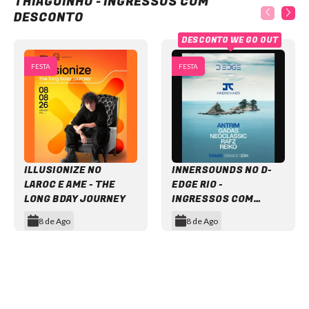
THIAGUINHO - INGRESSOS COM
DESCONTO
DESCONTO WE GO OUT
FESTA
FESTA
ILLUSIONIZE NO
INNERSOUNDS NO D-
LAROC E AME - THE
EDGE RIO -
LONG BDAY JOURNEY
INGRESSOS COM
DESCONTO
8 de Ago
8 de Ago
Item
1
of
12