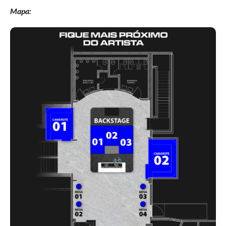
Mapa: