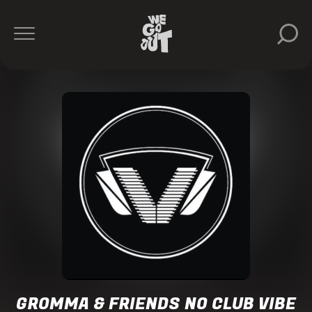
Club
Vibe
https://www.instagram.com/clubvibe/
GROMMA & FRIENDS NO CLUB VIBE