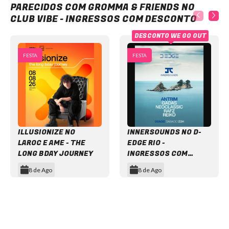
PARECIDOS COM GROMMA & FRIENDS NO
CLUB VIBE - INGRESSOS COM DESCONTO
DESCONTO WE GO OUT
FESTA
FESTA
ILLUSIONIZE NO
INNERSOUNDS NO D-
LAROC E AME - THE
EDGE RIO -
LONG BDAY JOURNEY
INGRESSOS COM
DESCONTO
8 de Ago
8 de Ago
Item
1
of
12