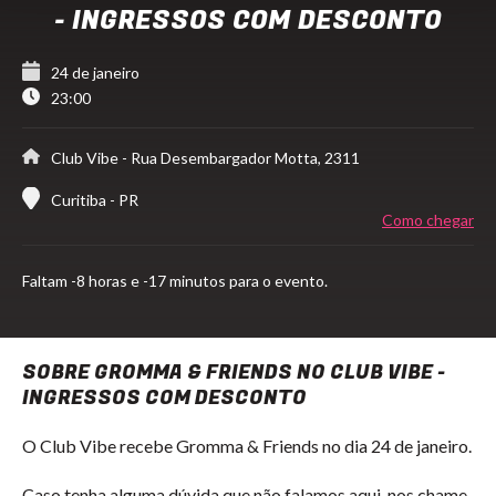
- INGRESSOS COM DESCONTO
24 de janeiro
23:00
Club Vibe
- Rua Desembargador Motta, 2311
Curitiba - PR
Como chegar
Faltam
-8 horas e -17 minutos para o evento.
SOBRE GROMMA & FRIENDS NO CLUB VIBE -
INGRESSOS COM DESCONTO
O Club Vibe recebe Gromma & Friends no dia 24 de janeiro.
Caso tenha alguma dúvida que não falamos aqui, nos chame