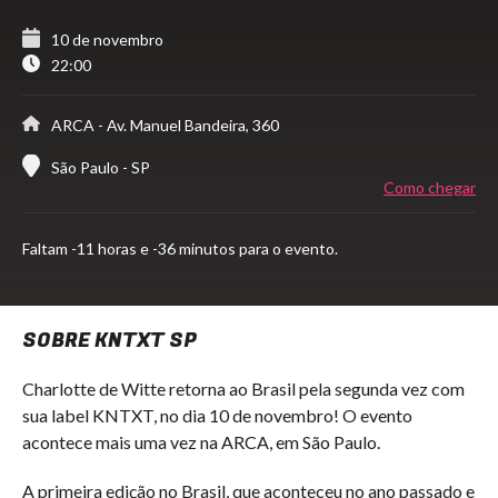
10 de novembro
22:00
ARCA
- Av. Manuel Bandeira, 360
São Paulo - SP
Como chegar
Faltam
-11 horas e -36 minutos para o evento.
SOBRE KNTXT SP
Charlotte de Witte retorna ao Brasil pela segunda vez com
sua label KNTXT, no dia 10 de novembro! O evento
acontece mais uma vez na ARCA, em São Paulo.
A primeira edição no Brasil, que aconteceu no ano passado e