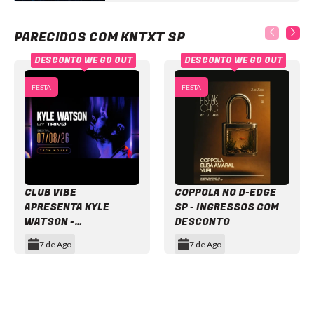
KNTXT SP
PARECIDOS COM KNTXT SP
DESCONTO WE GO OUT
DESCONTO WE GO OUT
FESTA
FESTA
CLUB VIBE
COPPOLA NO D-EDGE
APRESENTA KYLE
SP - INGRESSOS COM
WATSON -
DESCONTO
INGRESSOS COM
7 de Ago
7 de Ago
DESCONTO
Item
1
of
12