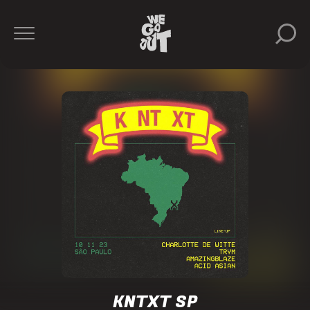
Charlotte
De
Witte
Trym
Amazingblaze
Acid
Asian
KNTXT SP