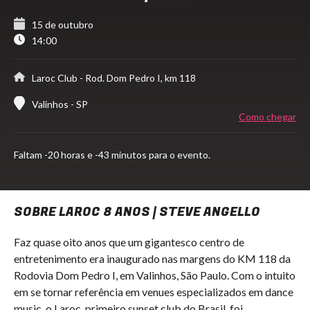
15 de outubro
14:00
Laroc Club
- Rod. Dom Pedro I, km 118
Valinhos - SP
Como chegar
Faltam
-20 horas e -43 minutos para o evento.
SOBRE LAROC 8 ANOS | STEVE ANGELLO
Faz quase oito anos que um gigantesco centro de
entretenimento era inaugurado nas margens do KM 118 da
Rodovia Dom Pedro I, em Valinhos, São Paulo. Com o intuito
em se tornar referência em venues especializados em dance
music, o Laroc, primeiro sunset club do Brasil, foi