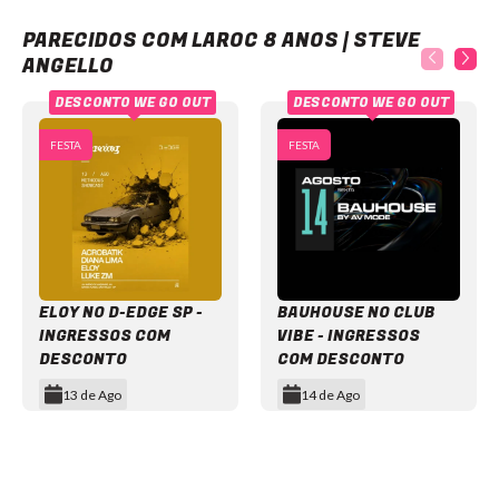
Laroc 8 anos | Steve Angello
PARECIDOS COM LAROC 8 ANOS | STEVE
ANGELLO
DESCONTO WE GO OUT
DESCONTO WE GO OUT
FESTA
FESTA
ELOY NO D-EDGE SP -
BAUHOUSE NO CLUB
INGRESSOS COM
VIBE - INGRESSOS
DESCONTO
COM DESCONTO
13 de Ago
14 de Ago
Item
1
of
12