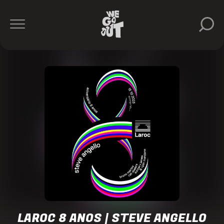
Steve
Angello
Sunnery
James
&
Ryan
Marciano
Bruno
Martini
Cat
Dealers
LAROC 8 ANOS | STEVE ANGELLO