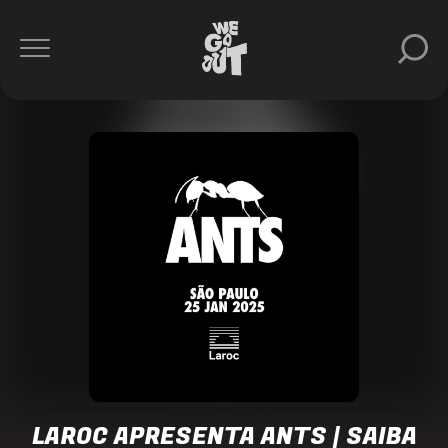
Paco
Osuna
Melanie
Ribbe
Andrea
Oliva
Manda
Moor
Viot
Laroc
https://www.instagram.com/larocclub/
LAROC APRESENTA ANTS | SAIBA