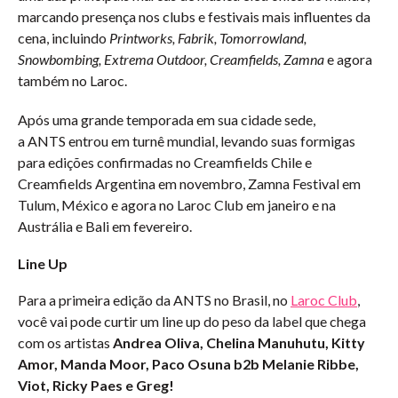
marcando presença nos clubs e festivais mais influentes da
cena, incluindo
Printworks, Fabrik, Tomorrowland,
Snowbombing, Extrema Outdoor, Creamfields, Zamna
e agora
também no Laroc.
Após uma grande temporada em sua cidade sede,
a ANTS entrou em turnê mundial, levando suas formigas
para edições confirmadas no Creamfields Chile e
Creamfields Argentina em novembro, Zamna Festival em
Tulum, México e agora no Laroc Club em janeiro e na
Austrália e Bali em fevereiro.
Line Up
Para a primeira edição da ANTS no Brasil, no
Laroc Club
,
você vai pode curtir um line up do peso da label que chega
com os artistas
Andrea Oliva, Chelina Manuhutu, Kitty
Amor, Manda Moor, Paco Osuna b2b Melanie Ribbe,
Viot, Ricky Paes e Greg!