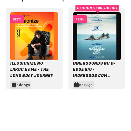
DESCONTO WE GO OUT
FESTA
FESTA
ILLUSIONIZE NO
INNERSOUNDS NO D-
LAROC E AME - THE
EDGE RIO -
LONG BDAY JOURNEY
INGRESSOS COM
DESCONTO
8 de Ago
8 de Ago
Item
1
of
12
NEWSLETTER