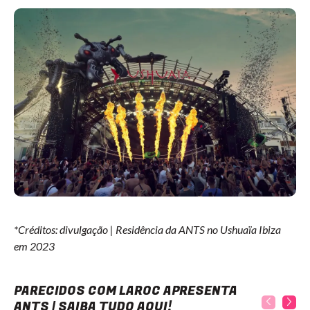
*Créditos: divulgação | Residência da ANTS no Ushuaïa Ibiza
em 2023
Laroc apresenta Ants | Saiba tudo aqui!
PARECIDOS COM LAROC APRESENTA
ANTS | SAIBA TUDO AQUI!