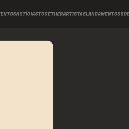
VENTOS
NOTÍCIAS
TOGETHER
ARTISTAS
LANÇAMENTOS
SO