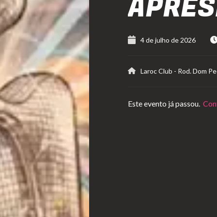
APRES
4 de julho de 2026
Laroc Club
-
Rod. Dom Ped
Este evento já passou.
Conf