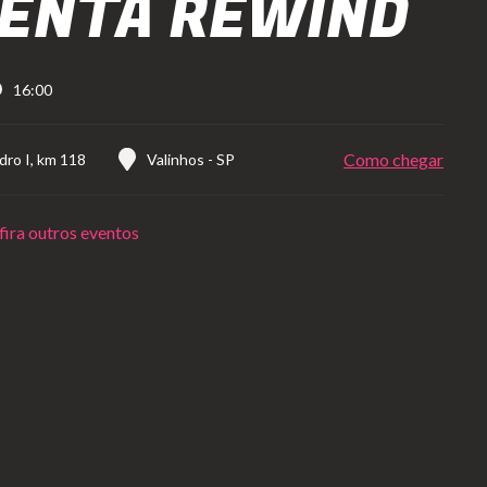
ENTA REWIND
16:00
Como chegar
ro I, km 118
Valinhos
-
SP
ira outros eventos