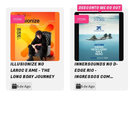
DESCONTO WE GO OUT
FESTA
FESTA
ILLUSIONIZE NO
INNERSOUNDS NO D-
LAROC E AME - THE
EDGE RIO -
LONG BDAY JOURNEY
INGRESSOS COM
DESCONTO
8 de Ago
8 de Ago
Item
1
of
12
NEWSLETTER