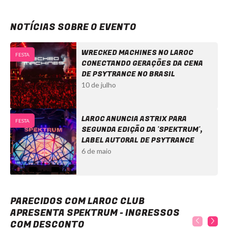
NOTÍCIAS SOBRE O EVENTO
WRECKED MACHINES NO LAROC
FESTA
CONECTANDO GERAÇÕES DA CENA
DE PSYTRANCE NO BRASIL
10 de julho
LAROC ANUNCIA ASTRIX PARA
FESTA
SEGUNDA EDIÇÃO DA 'SPEKTRUM',
LABEL AUTORAL DE PSYTRANCE
6 de maio
Laroc Club apresenta Spektrum - Ingressos com desconto
PARECIDOS COM LAROC CLUB
APRESENTA SPEKTRUM - INGRESSOS
COM DESCONTO