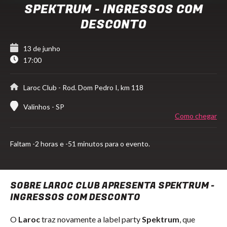
SPEKTRUM - INGRESSOS COM
DESCONTO
13 de junho
17:00
Laroc Club
- Rod. Dom Pedro I, km 118
Valinhos - SP
Como chegar
Faltam
-2 horas e -51 minutos para o evento.
SOBRE LAROC CLUB APRESENTA SPEKTRUM -
INGRESSOS COM DESCONTO
O
Laroc
traz novamente a label party
Spektrum
, que