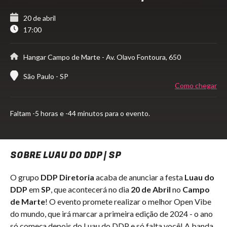
20 de abril
17:00
Hangar Campo de Marte
- Av. Olavo Fontoura, 650
São Paulo - SP
Como chegar
Faltam
-5 horas e -44 minutos para o evento.
SOBRE LUAU DO DDP | SP
O grupo
DDP Diretoria
acaba de anunciar a festa
Luau do
DDP
em
SP
, que acontecerá no dia
20 de Abril
no
Campo
de Marte
! O evento promete realizar o melhor Open Vibe
do mundo, que irá marcar a primeira edição de 2024 - o
ano
só começa depois do Luau do DDP e só falta você!
A banda,