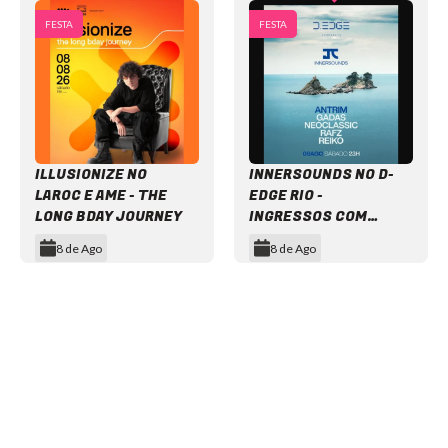
FESTA
FESTA
ILLUSIONIZE NO
INNERSOUNDS NO D-
LAROC E AME - THE
EDGE RIO -
LONG BDAY JOURNEY
INGRESSOS COM
DESCONTO
8 de Ago
8 de Ago
Item
1
of
12
NEWSLETTER