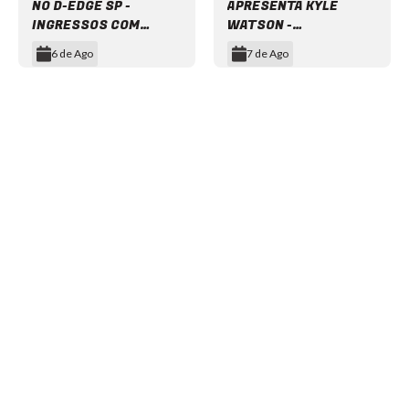
NO D-EDGE SP -
APRESENTA KYLE
INGRESSOS COM
WATSON -
DESCONTO
INGRESSOS COM
6 de Ago
7 de Ago
DESCONTO
Item
1
of
12
NEWSLETTER