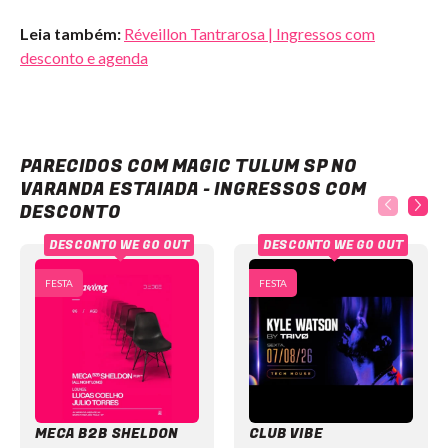
Leia também:
Réveillon Tantrarosa | Ingressos com
desconto e agenda
Magic Tulum SP no Varanda Estaiada - Ingressos com desconto
PARECIDOS COM MAGIC TULUM SP NO
VARANDA ESTAIADA - INGRESSOS COM
DESCONTO
DESCONTO WE GO OUT
DESCONTO WE GO OUT
FESTA
FESTA
MECA B2B SHELDON
CLUB VIBE