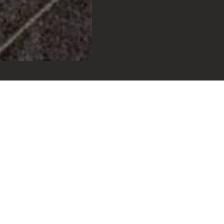
NAVAL DO RJ -
 de Janeiro!
A próxima
e no WhatsApp
clicando