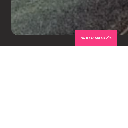
SABER MAIS
SOBRE FESTA MAJESTIQUE NO CAR
INGRESSOS COM DESCONTO
A
Majestique
é uma das melhores festas do carnaval do Rio
edição acontecerá no dia 16 de fevereiro!
Caso tenha alguma dúvida que não falamos aqui, nos cham
aqui
!
Festa Majestique