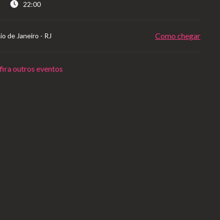
22:00
Como chegar
io de Janeiro
-
RJ
ira outros eventos