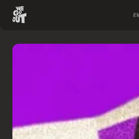
E
Majestique
https://www.instagram.com/majestiqueoficial/