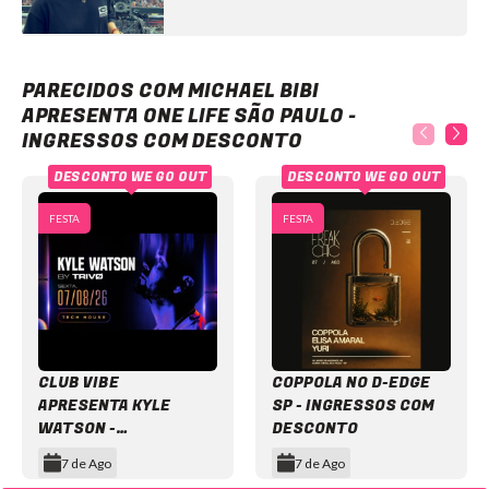
Michael Bibi apresenta One Life São Paulo - Ingressos com desconto
PARECIDOS COM MICHAEL BIBI
APRESENTA ONE LIFE SÃO PAULO -
INGRESSOS COM DESCONTO
DESCONTO WE GO OUT
DESCONTO WE GO OUT
FESTA
FESTA
CLUB VIBE
COPPOLA NO D-EDGE
APRESENTA KYLE
SP - INGRESSOS COM
WATSON -
DESCONTO
INGRESSOS COM
7 de Ago
7 de Ago
DESCONTO
Item