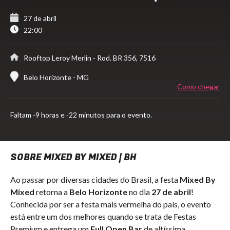
27 de abril
22:00
Rooftop Leroy Merlin
- Rod. BR 356, 7516
Belo Horizonte - MG
Como chegar
Faltam
-9 horas e -22 minutos para o evento.
SOBRE MIXED BY MIXED | BH
Ao passar por diversas cidades do Brasil, a festa
Mixed By
Mixed
retorna a
Belo Horizonte
no dia
27 de abril
!
Conhecida por ser a festa mais vermelha do país, o evento
está entre um dos melhores quando se trata de Festas
Premium e entrega um
Full Open Bar
de altíssima