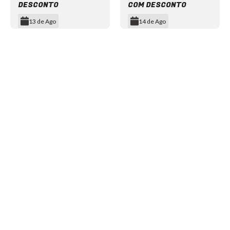
DESCONTO
COM DESCONTO
13 de Ago
14 de Ago
Item
1
of
12
NEWSLETTER
©2024 We Go Out, todos os direitos reservados. Versao 20250603.