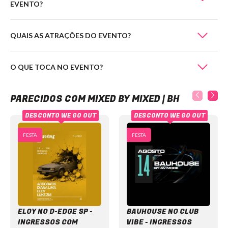
EVENTO?
QUAIS AS ATRAÇÕES DO EVENTO?
O QUE TOCA NO EVENTO?
Mixed by Mixed | BH
PARECIDOS COM MIXED BY MIXED | BH
DESCONTO WE GO OUT
DESCONTO WE GO OUT
FESTA
FESTA
ELOY NO D-EDGE SP -
BAUHOUSE NO CLUB
INGRESSOS COM
VIBE - INGRESSOS