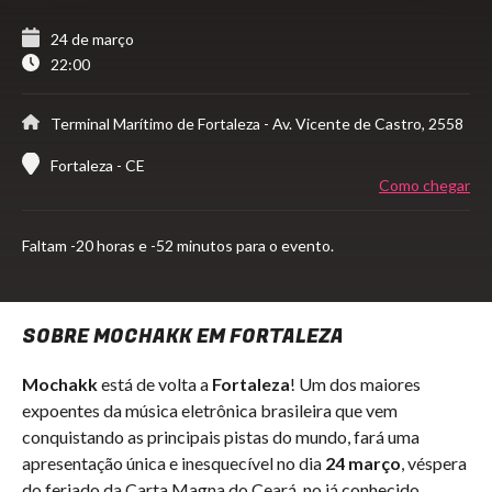
24 de março
22:00
Terminal Marítimo de Fortaleza
- Av. Vicente de Castro, 2558
Fortaleza - CE
Como chegar
Faltam
-20 horas e -52 minutos para o evento.
SOBRE MOCHAKK EM FORTALEZA
Mochakk
está de volta a
Fortaleza
! Um dos maiores
expoentes da música eletrônica brasileira que vem
conquistando as principais pistas do mundo, fará uma
apresentação única e inesquecível no dia
24 março
, véspera
do feriado da Carta Magna do Ceará, no já conhecido