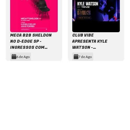
MECA B2B SHELDON
CLUB VIBE
NO D-EDGE SP -
APRESENTA KYLE
INGRESSOS COM
WATSON -
DESCONTO
INGRESSOS COM
6 de Ago
7 de Ago
DESCONTO
Item
1
of
12
NEWSLETTER