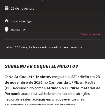
28 de novembro
Local a divulgar
Recife - PE
Como chegar
Faltam
111 dias,
17 horas e 40 minutos para o evento.
SOBRE NO AR COQUETEL MOLOTOV
O
No Ar Coquetel Molotov
chega à sua
23ª edição
em
28
de novembro de 2026
, no
Campus da UFPE
, em Recife
(PE). Reconhecido como
Patrimônio Cultural Imaterial de
Pernambuco
, o festival independente reúne atrações
nacionais e internacionais em um dos eventos mais
aguardados do calendário musical brasileiro.