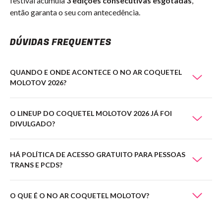
festival acumula
3 edições consecutivas esgotadas
,
então garanta o seu com antecedência.
DÚVIDAS FREQUENTES
QUANDO E ONDE ACONTECE O NO AR COQUETEL
MOLOTOV 2026?
O LINEUP DO COQUETEL MOLOTOV 2026 JÁ FOI
DIVULGADO?
HÁ POLÍTICA DE ACESSO GRATUITO PARA PESSOAS
TRANS E PCDS?
O QUE É O NO AR COQUETEL MOLOTOV?
No Ar Coquetel Molotov