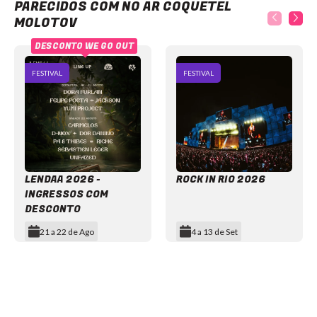
PARECIDOS COM NO AR COQUETEL
MOLOTOV
DESCONTO WE GO OUT
FESTIVAL
FESTIVAL
LENDAA 2026 -
ROCK IN RIO 2026
INGRESSOS COM
DESCONTO
21 a 22 de Ago
4 a 13 de Set
Item
1
of
11