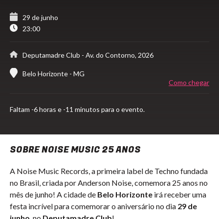
29 de junho
23:00
Deputamadre Club
- Av. do Contorno, 2026
Belo Horizonte - MG
Como chegar
Faltam
-6 horas e -11 minutos para o evento.
SOBRE NOISE MUSIC 25 ANOS
A Noise Music Records, a primeira label de Techno fundada
no Brasil, criada por Anderson Noise, comemora 25 anos no
mês de junho! A cidade de
Belo Horizonte
irá receber
uma
festa incrível para comemorar o aniversário no dia
29 de
junho
, no
Deputamadre Club
!