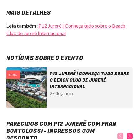
MAIS DETALHES
Leia também:
P12 Jurerê | Conheça tudo sobre o Beach
Club de Jurerê Internacional
NOTÍCIAS SOBRE O EVENTO
P12 JURERÊ | CONHEÇA TUDO SOBRE
GUIA
O BEACH CLUB DE JURERÊ
INTERNACIONAL
27 de janeiro
P12 Jurerê com Fran Bortolossi - Ingressos com desconto
PARECIDOS COM P12 JURERÊ COM FRAN
BORTOLOSSI - INGRESSOS COM
DESCONTO