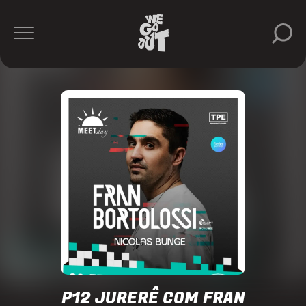
Fran
Bortolossi
P12
Jurerê
https://www.instagram.com/p12jurere/
P12 JURERÊ COM FRAN