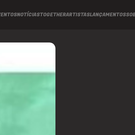
VENTOS
NOTÍCIAS
TOGETHER
ARTISTAS
LANÇAMENTOS
SO