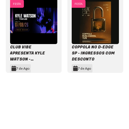
FESTA
FESTA
CLUB VIBE
COPPOLA NO D-EDGE
APRESENTA KYLE
SP - INGRESSOS COM
WATSON -
DESCONTO
INGRESSOS COM
7 de Ago
7 de Ago
DESCONTO
Item
1
of
12
NEWSLETTER