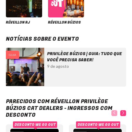
RÉVEILLON RJ
RÉVEILLON BÚZIOS
NOTÍCIAS SOBRE O EVENTO
PRIVILÈGE BÚZIOS | GUIA: TUDO QUE
GUIA
VOCÊ PRECISA SABER!
9 de agosto
Réveillon Privilège Búzios Cat Dealers - Ingressos com desconto
PARECIDOS COM RÉVEILLON PRIVILÈGE
BÚZIOS CAT DEALERS - INGRESSOS COM
DESCONTO
DESCONTO WE GO OUT
DESCONTO WE GO OUT