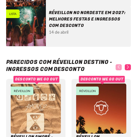
RÉVEILLON NO NORDESTE EM 2027:
LISTA
MELHORES FESTAS E INGRESSOS
COM DESCONTO
14 de abril
Réveillon Destino - Ingressos com desconto
PARECIDOS COM RÉVEILLON DESTINO -
INGRESSOS COM DESCONTO
DESCONTO WE GO OUT
DESCONTO WE GO OUT
RÉVEILLON
RÉVEILLON
RÉVEILLON AMORÉ -
RÉVEILLON